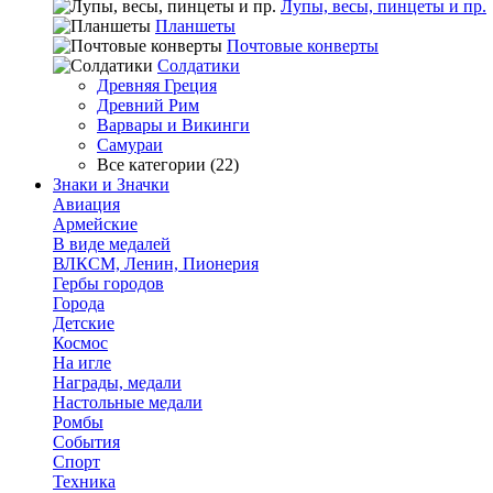
Лупы, весы, пинцеты и пр.
Планшеты
Почтовые конверты
Солдатики
Древняя Греция
Древний Рим
Варвары и Викинги
Самураи
Все категории (22)
Знаки и Значки
Авиация
Армейские
В виде медалей
ВЛКСМ, Ленин, Пионерия
Гербы городов
Города
Детские
Космос
На игле
Награды, медали
Настольные медали
Ромбы
События
Спорт
Техника