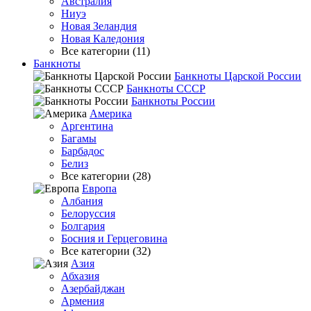
Австралия
Ниуэ
Новая Зеландия
Новая Каледония
Все категории (11)
Банкноты
Банкноты Царской России
Банкноты СССР
Банкноты России
Америка
Аргентина
Багамы
Барбадос
Белиз
Все категории (28)
Европа
Албания
Белоруссия
Болгария
Босния и Герцеговина
Все категории (32)
Азия
Абхазия
Азербайджан
Армения