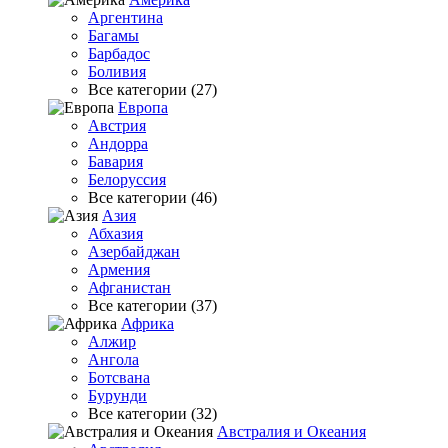
Аргентина
Багамы
Барбадос
Боливия
Все категории (27)
Европа
Австрия
Андорра
Бавария
Белоруссия
Все категории (46)
Азия
Абхазия
Азербайджан
Армения
Афганистан
Все категории (37)
Африка
Алжир
Ангола
Ботсвана
Бурунди
Все категории (32)
Австралия и Океания