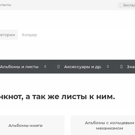
нтакты
Закла
тегории
Альбомы и листы
Аксессуары и др.
Зна
кнот, а так же листы к ним.
Альбомы с кольцевым
Альбомы-книги
механизмом