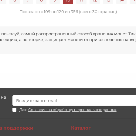
<
6
7
8
9
10
11
12
13
14
>
Показано с 109 по 120 из 356 (всего 30 страниц)
 пожалуй, самый распространенный способ хранения монет. Тако
ллекцию, а во-вторых, защищает монеты от прикосновения паль
 на
Даю
Согласие на обработку персональных данных
а поддержки
Каталог