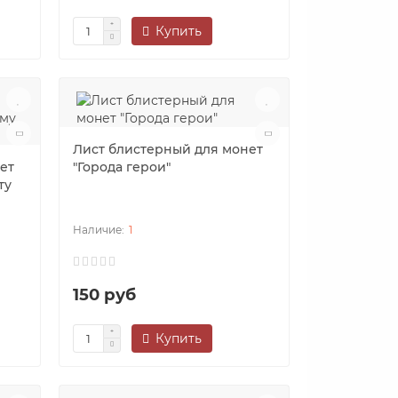
Купить
Лист блистерный для монет
ет
"Города герои"
ту
1
150 руб
Купить