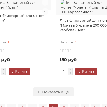
т блистерный для монет
ым"
Лист блистерный для мон
"Монеты Украины 200 000
карбованцев"
1
4
0 руб
150 руб
Купить
Купить
Показать еще