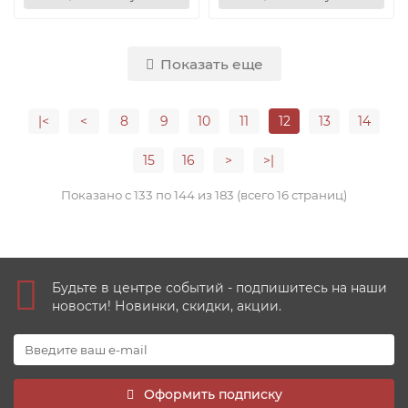
Показать еще
|<
<
8
9
10
11
12
13
14
15
16
>
>|
Показано с 133 по 144 из 183 (всего 16 страниц)
Будьте в центре событий - подпишитесь на наши
новости! Новинки, скидки, акции.
Оформить подписку