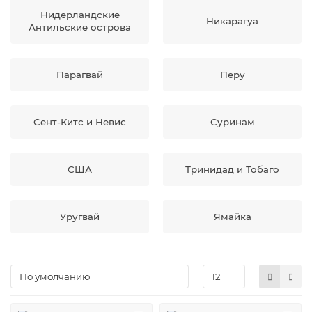
Нидерландские
Никарагуа
Антильские острова
Парагвай
Перу
Сент-Китс и Невис
Суринам
США
Тринидад и Тобаго
Уругвай
Ямайка