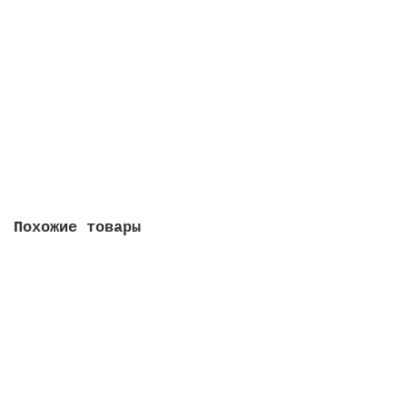
Узбекистан 1994 - 3 сума
1
80 руб
Купить
Похожие товары
Заир 1996 - 50 000 новых заиров
10