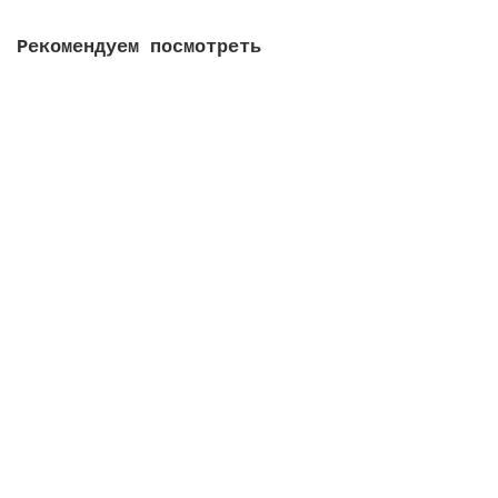
Рекомендуем посмотреть
Приднестровье 2012 - 1 рубль. Суворов
0
30 руб
Сообщить о поступлении
Киргизия 100 сом 1994 - Токтогул Сатылганов
0