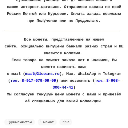
Музыкальное училище им. Д. Овезова
можно в
нашем
интернет-магазине
. Отправляем заказы по всей
России Почтой или Курьером. Оплата заказа возможна
при Получении или по Предоплате.
Все монеты, представленные на нашем
сайте, официально выпущены банками разных стран и НЕ
являются копиями.
Если товара на момент заказа нет в наличии, Вы
можете написать нам:
e-mail (
mail@21coins.ru
), Max, WhatsApp и Telegram
(
тел. 8-917-679-09-09
) или позвонить (
тел. 8-908-
300-44-41
)
​Мы согласуем текущую цену монеты с вами и привезём
её специально для вашей коллекции.
Туркменистан
5 манат
1993