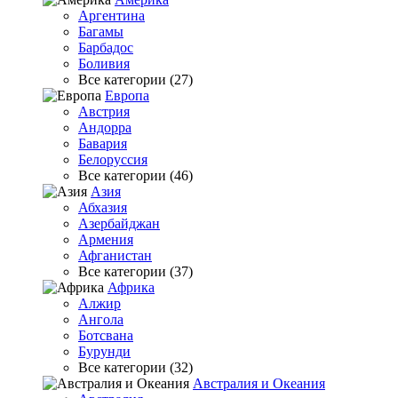
Аргентина
Багамы
Барбадос
Боливия
Все категории (27)
Европа
Австрия
Андорра
Бавария
Белоруссия
Все категории (46)
Азия
Абхазия
Азербайджан
Армения
Афганистан
Все категории (37)
Африка
Алжир
Ангола
Ботсвана
Бурунди
Все категории (32)
Австралия и Океания