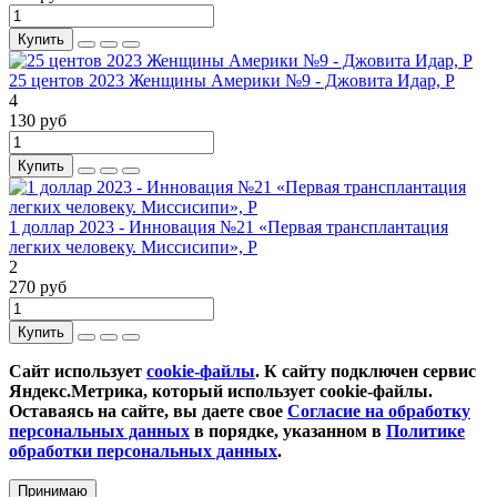
Купить
25 центов 2023 Женщины Америки №9 - Джовита Идар, P
4
130 руб
Купить
1 доллар 2023 - Инновация №21 «Первая трансплантация
легких человеку. Миссисипи», P
2
270 руб
Купить
Сайт использует
cookie-файлы
. К cайту подключен сервис
Яндекс.Метрика, который использует cookie-файлы.
Оставаясь на сайте, вы даете свое
Согласие на обработку
персональных данных
в порядке, указанном в
Политике
обработки персональных данных
.
Принимаю