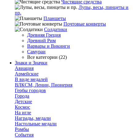
Чистящие средства
Лупы, весы, пинцеты и
пр.
Планшеты
Почтовые конверты
Солдатики
Древняя Греция
Древний Рим
Варвары и Викинги
Самураи
Все категории (22)
Знаки и Значки
Авиация
Армейские
В виде медалей
ВЛКСМ, Ленин, Пионерия
Гербы городов
Города
Детские
Космос
На игле
Награды, медали
Настольные медали
Ромбы
События