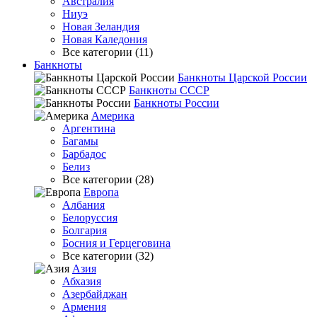
Австралия
Ниуэ
Новая Зеландия
Новая Каледония
Все категории (11)
Банкноты
Банкноты Царской России
Банкноты СССР
Банкноты России
Америка
Аргентина
Багамы
Барбадос
Белиз
Все категории (28)
Европа
Албания
Белоруссия
Болгария
Босния и Герцеговина
Все категории (32)
Азия
Абхазия
Азербайджан
Армения