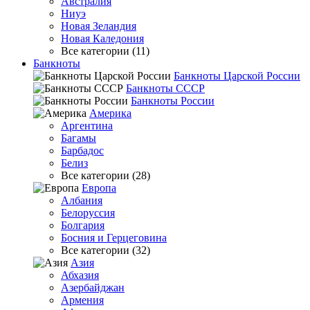
Австралия
Ниуэ
Новая Зеландия
Новая Каледония
Все категории (11)
Банкноты
Банкноты Царской России
Банкноты СССР
Банкноты России
Америка
Аргентина
Багамы
Барбадос
Белиз
Все категории (28)
Европа
Албания
Белоруссия
Болгария
Босния и Герцеговина
Все категории (32)
Азия
Абхазия
Азербайджан
Армения