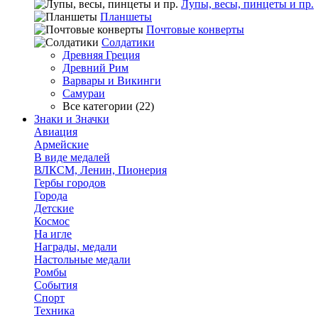
Лупы, весы, пинцеты и пр.
Планшеты
Почтовые конверты
Солдатики
Древняя Греция
Древний Рим
Варвары и Викинги
Самураи
Все категории (22)
Знаки и Значки
Авиация
Армейские
В виде медалей
ВЛКСМ, Ленин, Пионерия
Гербы городов
Города
Детские
Космос
На игле
Награды, медали
Настольные медали
Ромбы
События
Спорт
Техника