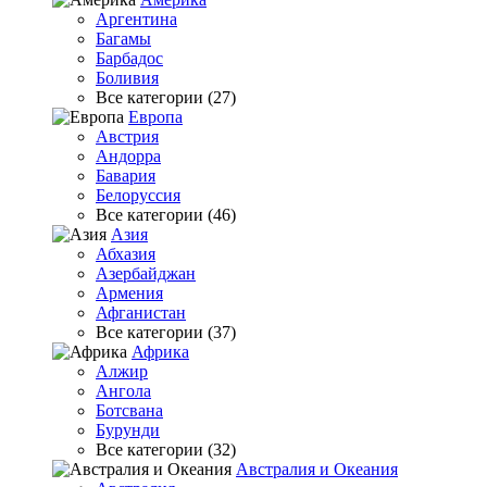
Аргентина
Багамы
Барбадос
Боливия
Все категории (27)
Европа
Австрия
Андорра
Бавария
Белоруссия
Все категории (46)
Азия
Абхазия
Азербайджан
Армения
Афганистан
Все категории (37)
Африка
Алжир
Ангола
Ботсвана
Бурунди
Все категории (32)
Австралия и Океания