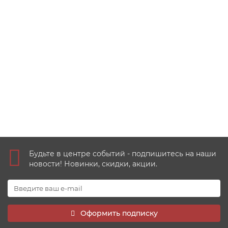
25 руб 2020 год - 75 лет Победы Маслов (2-й выпуск)
1
90 руб
Купить
Будьте в центре событий - подпишитесь на наши
новости! Новинки, скидки, акции.
Оформить подписку