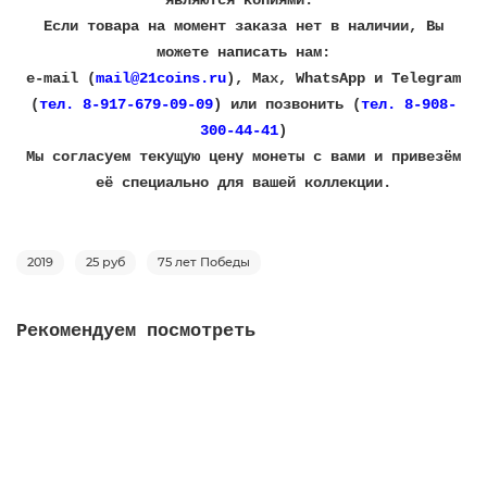
Если товара на момент заказа нет в наличии, Вы
можете написать нам:
e-mail (
mail@21coins.ru
), Max, WhatsApp и Telegram
(
тел. 8-917-679-09-09
) или позвонить (
тел. 8-908-
300-44-41
)
​Мы согласуем текущую цену монеты с вами и привезём
её специально для вашей коллекции.
2019
25 руб
75 лет Победы
Рекомендуем посмотреть
Памятная медаль - "75 лет со дня победы в Великой
Отечественной войне"