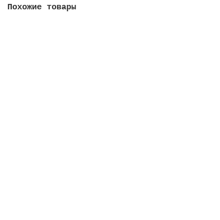
Похожие товары
10 руб 2015 год - Ковров
14
40 руб
Купить
1 рубль 1999 ММД (из оборота)
10