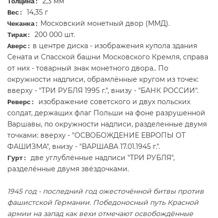
2,3 мм
Толщина:
14,35 г
Вес:
Московский монетный двор (ММД).
Чеканка:
200 000 шт.
Тираж:
в центре диска - изображения купола здания
Аверс:
Сената и Спасской башни Московского Кремля, справа
от них - товарный знак монетного двора.. По
окружности надписи, обрамлённые кругом из точек:
вверху - "ТРИ РУБЛЯ 1995 г.", внизу - "БАНК РОССИИ".
изображение советского и двух польских
Реверс:
солдат, держащих флаг Польши на фоне разрушенной
Варшавы, по окружности надписи, разделенные двумя
точками: вверху - "ОСВОБОЖДЕНИЕ ЕВРОПЫ ОТ
ФАШИЗМА", внизу - "ВАРШАВА 17.01.1945 г.".
две углублённые надписи "ТРИ РУБЛЯ",
Гурт:
разделённые двумя звёздочками.
1945 год - последний год ожесточённой битвы против
фашистской Германии. Победоносный путь Красной
армии на запад как вехи отмечают освобождённые