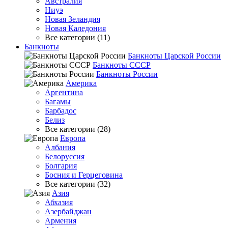
Австралия
Ниуэ
Новая Зеландия
Новая Каледония
Все категории (11)
Банкноты
Банкноты Царской России
Банкноты СССР
Банкноты России
Америка
Аргентина
Багамы
Барбадос
Белиз
Все категории (28)
Европа
Албания
Белоруссия
Болгария
Босния и Герцеговина
Все категории (32)
Азия
Абхазия
Азербайджан
Армения