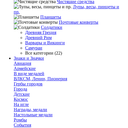
Чистящие средства
Лупы, весы, пинцеты и
пр.
Планшеты
Почтовые конверты
Солдатики
Древняя Греция
Древний Рим
Варвары и Викинги
Самураи
Все категории (22)
Знаки и Значки
Авиация
Армейские
В виде медалей
ВЛКСМ, Ленин, Пионерия
Гербы городов
Города
Детские
Космос
На игле
Награды, медали
Настольные медали
Ромбы
События