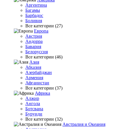
Аргентина
Багамы
Барбадос
Боливия
Все категории (27)
Европа
Австрия
Андорра
Бавария
Белоруссия
Все категории (46)
Азия
Абхазия
Азербайджан
Армения
Афганистан
Все категории (37)
Африка
Алжир
Ангола
Ботсвана
Бурунди
Все категории (32)
Австралия и Океания