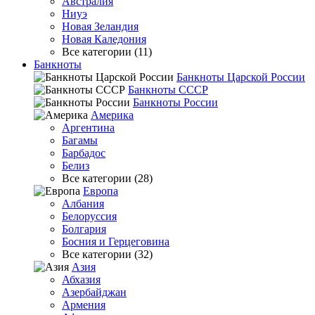
Австралия
Ниуэ
Новая Зеландия
Новая Каледония
Все категории (11)
Банкноты
Банкноты Царской России
Банкноты СССР
Банкноты России
Америка
Аргентина
Багамы
Барбадос
Белиз
Все категории (28)
Европа
Албания
Белоруссия
Болгария
Босния и Герцеговина
Все категории (32)
Азия
Абхазия
Азербайджан
Армения