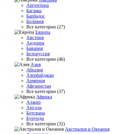
Аргентина
Багамы
Барбадос
Боливия
Все категории (27)
Европа
Австрия
Андорра
Бавария
Белоруссия
Все категории (46)
Азия
Абхазия
Азербайджан
Армения
Афганистан
Все категории (37)
Африка
Алжир
Ангола
Ботсвана
Бурунди
Все категории (32)
Австралия и Океания