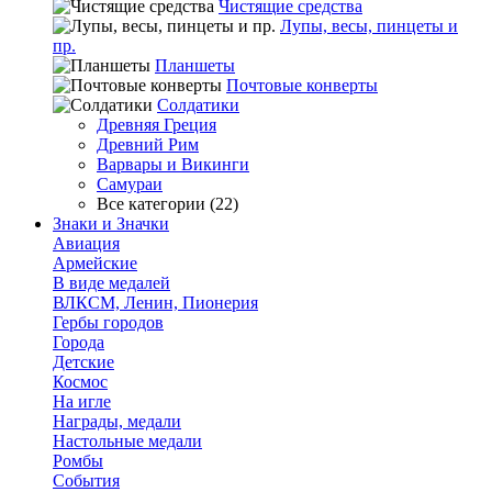
Чистящие средства
Лупы, весы, пинцеты и
пр.
Планшеты
Почтовые конверты
Солдатики
Древняя Греция
Древний Рим
Варвары и Викинги
Самураи
Все категории (22)
Знаки и Значки
Авиация
Армейские
В виде медалей
ВЛКСМ, Ленин, Пионерия
Гербы городов
Города
Детские
Космос
На игле
Награды, медали
Настольные медали
Ромбы
События