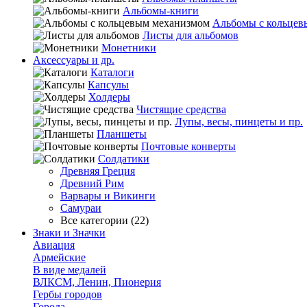
Альбомы-книги
Альбомы с кольцев
Листы для альбомов
Монетники
Аксессуары и др.
Каталоги
Капсулы
Холдеры
Чистящие средства
Лупы, весы, пинцеты и пр.
Планшеты
Почтовые конверты
Солдатики
Древняя Греция
Древний Рим
Варвары и Викинги
Самураи
Все категории (22)
Знаки и Значки
Авиация
Армейские
В виде медалей
ВЛКСМ, Ленин, Пионерия
Гербы городов
Города