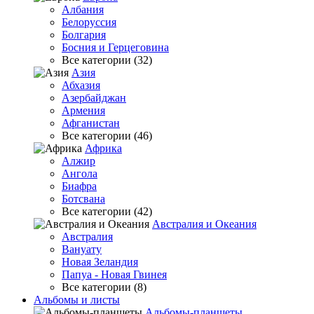
Албания
Белоруссия
Болгария
Босния и Герцеговина
Все категории (32)
Азия
Абхазия
Азербайджан
Армения
Афганистан
Все категории (46)
Африка
Алжир
Ангола
Биафра
Ботсвана
Все категории (42)
Австралия и Океания
Австралия
Вануату
Новая Зеландия
Папуа - Новая Гвинея
Все категории (8)
Альбомы и листы
Альбомы-планшеты