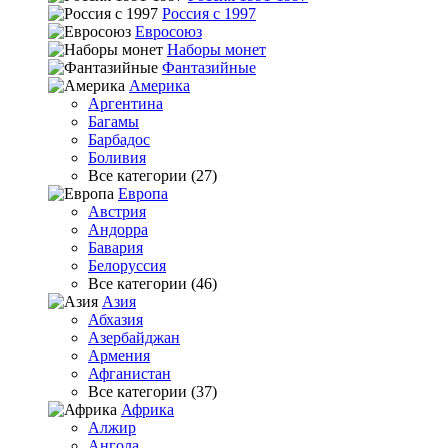
Россия с 1997
Евросоюз
Наборы монет
Фантазийные
Америка
Аргентина
Багамы
Барбадос
Боливия
Все категории (27)
Европа
Австрия
Андорра
Бавария
Белоруссия
Все категории (46)
Азия
Абхазия
Азербайджан
Армения
Афганистан
Все категории (37)
Африка
Алжир
Ангола