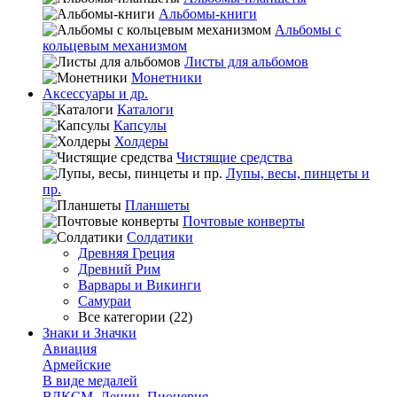
Альбомы-книги
Альбомы с
кольцевым механизмом
Листы для альбомов
Монетники
Аксессуары и др.
Каталоги
Капсулы
Холдеры
Чистящие средства
Лупы, весы, пинцеты и
пр.
Планшеты
Почтовые конверты
Солдатики
Древняя Греция
Древний Рим
Варвары и Викинги
Самураи
Все категории (22)
Знаки и Значки
Авиация
Армейские
В виде медалей
ВЛКСМ, Ленин, Пионерия