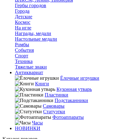
Гербы городов
Города
Детские
Космос
На игле
Награды, медали
Настольные медали
Ромбы
События
Спорт
Техника
Тяжелые знаки
Антиквариат
Ёлочные игрушки
Книги
Кухонная утварь
Пластинки
Подстаканники
Самовары
Статуэтки
Фотоаппараты
Часы
НОВИНКИ
Каталог товаров