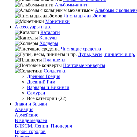
Альбомы-книги
Альбомы с кольцев
Листы для альбомов
Монетники
Аксессуары и др.
Каталоги
Капсулы
Холдеры
Чистящие средства
Лупы, весы, пинцеты и пр.
Планшеты
Почтовые конверты
Солдатики
Древняя Греция
Древний Рим
Варвары и Викинги
Самураи
Все категории (22)
Знаки и Значки
Авиация
Армейские
В виде медалей
ВЛКСМ, Ленин, Пионерия
Гербы городов
Города