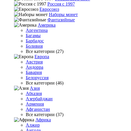
Россия с 1997
Евросоюз
Наборы монет
Фантазийные
Америка
Аргентина
Багамы
Барбадос
Боливия
Все категории (27)
Европа
Австрия
Андорра
Бавария
Белоруссия
Все категории (46)
Азия
Абхазия
Азербайджан
Армения
Афганистан
Все категории (37)
Африка
Алжир
Ангола