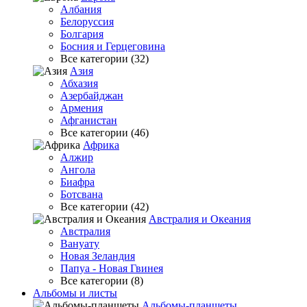
Албания
Белоруссия
Болгария
Босния и Герцеговина
Все категории (32)
Азия
Абхазия
Азербайджан
Армения
Афганистан
Все категории (46)
Африка
Алжир
Ангола
Биафра
Ботсвана
Все категории (42)
Австралия и Океания
Австралия
Вануату
Новая Зеландия
Папуа - Новая Гвинея
Все категории (8)
Альбомы и листы
Альбомы-планшеты