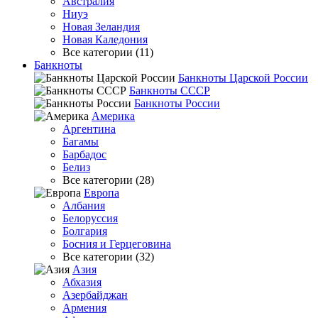
Австралия
Ниуэ
Новая Зеландия
Новая Каледония
Все категории (11)
Банкноты
Банкноты Царской России
Банкноты СССР
Банкноты России
Америка
Аргентина
Багамы
Барбадос
Белиз
Все категории (28)
Европа
Албания
Белоруссия
Болгария
Босния и Герцеговина
Все категории (32)
Азия
Абхазия
Азербайджан
Армения