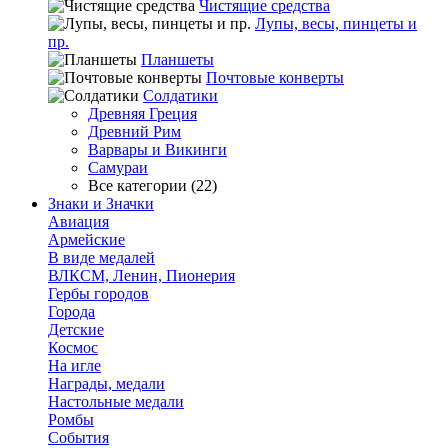
Чистящие средства
Лупы, весы, пинцеты и
пр.
Планшеты
Почтовые конверты
Солдатики
Древняя Греция
Древний Рим
Варвары и Викинги
Самураи
Все категории (22)
Знаки и Значки
Авиация
Армейские
В виде медалей
ВЛКСМ, Ленин, Пионерия
Гербы городов
Города
Детские
Космос
На игле
Награды, медали
Настольные медали
Ромбы
События