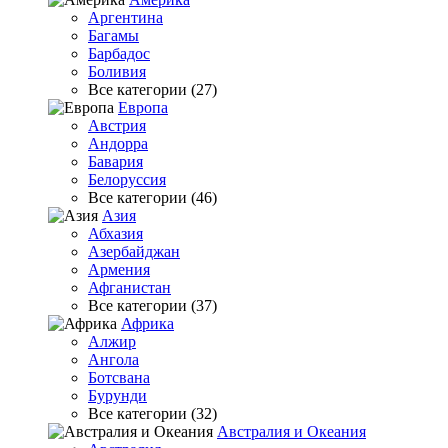
Аргентина
Багамы
Барбадос
Боливия
Все категории (27)
Европа
Австрия
Андорра
Бавария
Белоруссия
Все категории (46)
Азия
Абхазия
Азербайджан
Армения
Афганистан
Все категории (37)
Африка
Алжир
Ангола
Ботсвана
Бурунди
Все категории (32)
Австралия и Океания