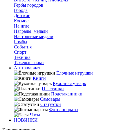
Гербы городов
Города
Детские
Космос
На игле
Награды, медали
Настольные медали
Ромбы
События
Спорт
Техника
Тяжелые знаки
Антиквариат
Ёлочные игрушки
Книги
Кухонная утварь
Пластинки
Подстаканники
Самовары
Статуэтки
Фотоаппараты
Часы
НОВИНКИ
Каталог товаров