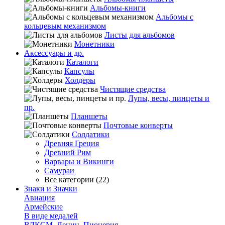
Альбомы-книги
Альбомы с
кольцевым механизмом
Листы для альбомов
Монетники
Аксессуары и др.
Каталоги
Капсулы
Холдеры
Чистящие средства
Лупы, весы, пинцеты и
пр.
Планшеты
Почтовые конверты
Солдатики
Древняя Греция
Древний Рим
Варвары и Викинги
Самураи
Все категории (22)
Знаки и Значки
Авиация
Армейские
В виде медалей
ВЛКСМ, Ленин, Пионерия