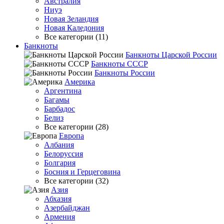
Австралия
Ниуэ
Новая Зеландия
Новая Каледония
Все категории (11)
Банкноты
Банкноты Царской России
Банкноты СССР
Банкноты России
Америка
Аргентина
Багамы
Барбадос
Белиз
Все категории (28)
Европа
Албания
Белоруссия
Болгария
Босния и Герцеговина
Все категории (32)
Азия
Абхазия
Азербайджан
Армения