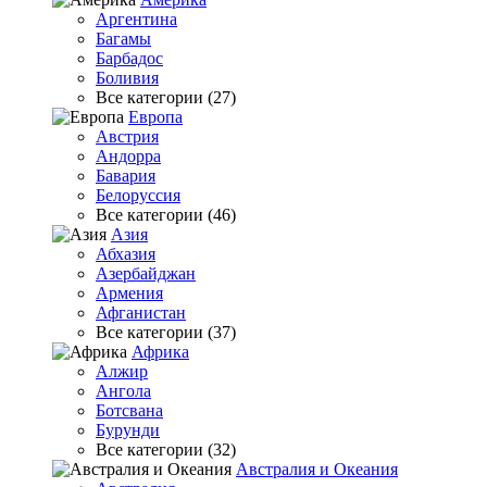
Аргентина
Багамы
Барбадос
Боливия
Все категории (27)
Европа
Австрия
Андорра
Бавария
Белоруссия
Все категории (46)
Азия
Абхазия
Азербайджан
Армения
Афганистан
Все категории (37)
Африка
Алжир
Ангола
Ботсвана
Бурунди
Все категории (32)
Австралия и Океания