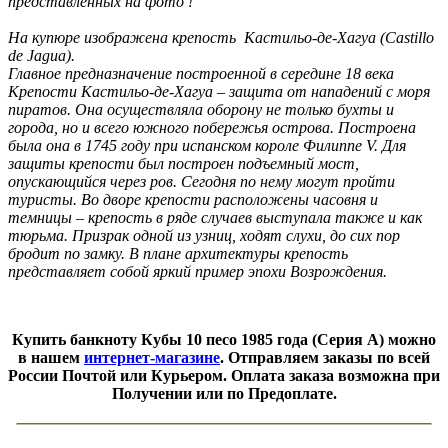
представленных на фото !
На купюре изображена крепость Кастильо-де-Хагуа (Castillo
de Jagua).
Главное предназначение построенной в середине 18 века
Крепости Кастильо-де-Хагуа – защита от нападений с моря
пиратов. Она осуществляла оборону не только бухты и
города, но и всего южного побережья острова. Построена
была она в 1745 году при испанском короле Филиппе V.
Для
защиты крепости был построен подъемный мост,
опускающийся через ров. Сегодня по нему могут пройти
туристы. Во дворе крепости расположены часовня и
темницы – крепость в ряде случаев выступала также и как
тюрьма. Призрак одной из узниц, ходят слухи, до сих пор
бродит по замку. В плане архитектуры крепость
представляет собой яркий пример эпохи Возрождения.
Купить банкноту Кубы 10 песо 1985 года (Серия A) можно
в нашем
интернет-магазине
. Отправляем заказы по всей
России Почтой или Курьером. Оплата заказа возможна при
Получении или по Предоплате.