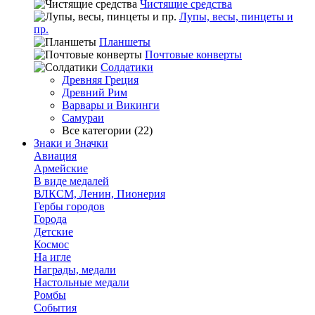
Чистящие средства
Лупы, весы, пинцеты и
пр.
Планшеты
Почтовые конверты
Солдатики
Древняя Греция
Древний Рим
Варвары и Викинги
Самураи
Все категории (22)
Знаки и Значки
Авиация
Армейские
В виде медалей
ВЛКСМ, Ленин, Пионерия
Гербы городов
Города
Детские
Космос
На игле
Награды, медали
Настольные медали
Ромбы
События