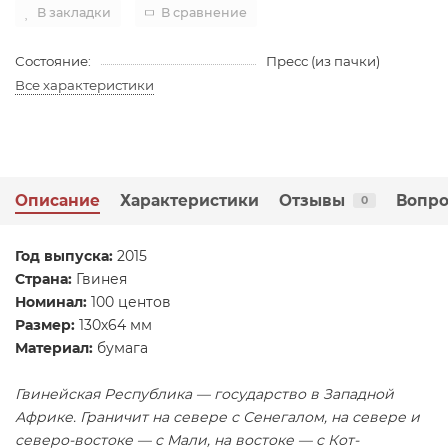
В закладки
В сравнение
Состояние:
Пресс (из пачки)
Все характеристики
Описание
Характеристики
Отзывы
Вопро
0
Год выпуска:
2015
Страна:
Гвинея
Номинал:
100 центов
Размер:
130х64 мм
Материал:
бумага
Гвинейская Республика — государство в Западной
Африке. Граничит на севере с Сенегалом, на севере и
северо-востоке — с Мали, на востоке — с Кот-