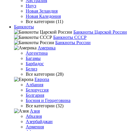
Австралия
Ниуэ
Новая Зеландия
Новая Каледония
Все категории (11)
Банкноты
Банкноты Царской России
Банкноты СССР
Банкноты России
Америка
Аргентина
Багамы
Барбадос
Белиз
Все категории (28)
Европа
Албания
Белоруссия
Болгария
Босния и Герцеговина
Все категории (32)
Азия
Абхазия
Азербайджан
Армения