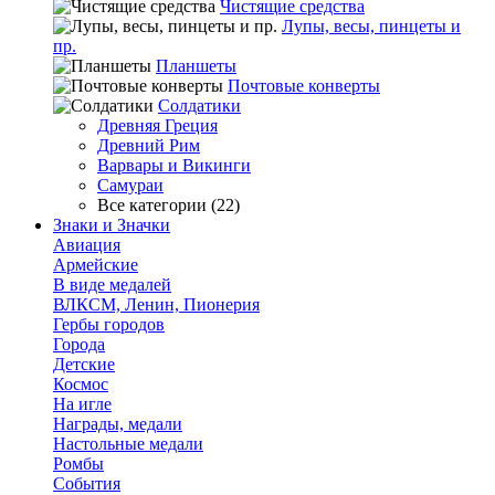
Чистящие средства
Лупы, весы, пинцеты и
пр.
Планшеты
Почтовые конверты
Солдатики
Древняя Греция
Древний Рим
Варвары и Викинги
Самураи
Все категории (22)
Знаки и Значки
Авиация
Армейские
В виде медалей
ВЛКСМ, Ленин, Пионерия
Гербы городов
Города
Детские
Космос
На игле
Награды, медали
Настольные медали
Ромбы
События