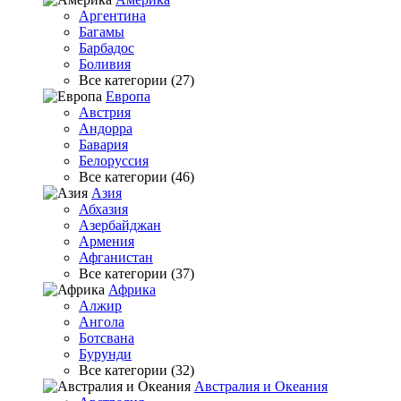
Аргентина
Багамы
Барбадос
Боливия
Все категории (27)
Европа
Австрия
Андорра
Бавария
Белоруссия
Все категории (46)
Азия
Абхазия
Азербайджан
Армения
Афганистан
Все категории (37)
Африка
Алжир
Ангола
Ботсвана
Бурунди
Все категории (32)
Австралия и Океания