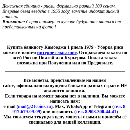
Денежная единица - риель, формально равный 100 сенам.
Впервые была введена в 1955 году, заменив индокитайский
пиастр.
Внимание:
Серия и номер на купюре будут отличаться от
представленных на фото !
Купить банкноту Камбоджа 1 риель 1979 - Уборка риса
можно в нашем
интернет-магазине
. Отправляем заказы по
всей России Почтой или Курьером. Оплата заказа
возможна при Получении или по Предоплате.
Все монеты, представленные на нашем
сайте, официально выпущены банками разных стран и НЕ
являются копиями.
Если товара на момент заказа нет в наличии, Вы можете
написать нам:
e-mail (
mail@21coins.ru
), Max, WhatsApp и Telegram (
тел. 8-
917-679-09-09
) или позвонить (
тел. 8-908-300-44-41
)
​Мы согласуем текущую цену монеты с вами и привезём её
специально для вашей коллекции.