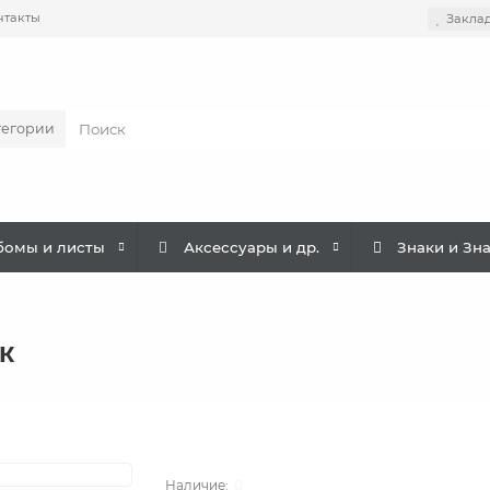
нтакты
Закла
тегории
бомы и листы
Аксессуары и др.
Знаки и Зн
к
0