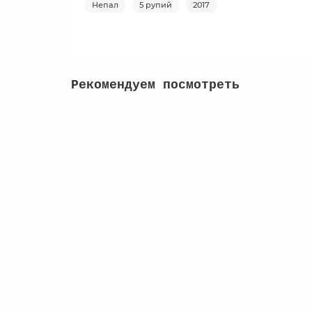
Непал
5 рупий
2017
Рекомендуем посмотреть
Сирия 2009 - 50 фунтов
0
84 руб
Сообщить о поступлении