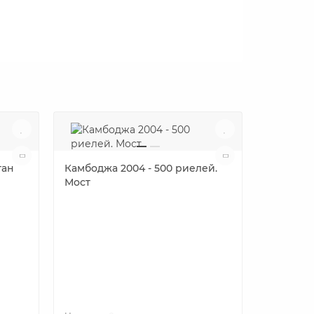
тан
Камбоджа 2004 - 500 риелей.
Мост
Бутан 1 
Дракон