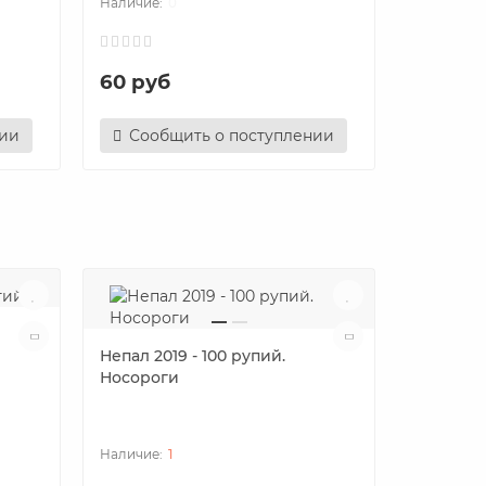
0
60 руб
90 руб
нии
Сообщить о поступлении
Сооб
Непал 2019 - 100 рупий.
Носороги
Парагвай
Подписа
независ
1