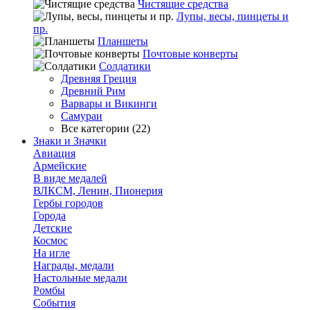
Чистящие средства
Лупы, весы, пинцеты и
пр.
Планшеты
Почтовые конверты
Солдатики
Древняя Греция
Древний Рим
Варвары и Викинги
Самураи
Все категории (22)
Знаки и Значки
Авиация
Армейские
В виде медалей
ВЛКСМ, Ленин, Пионерия
Гербы городов
Города
Детские
Космос
На игле
Награды, медали
Настольные медали
Ромбы
События