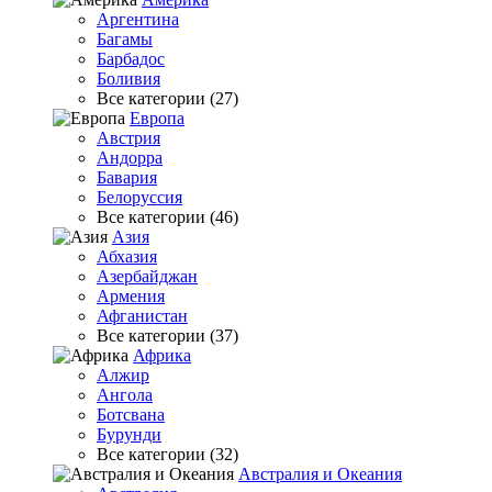
Аргентина
Багамы
Барбадос
Боливия
Все категории (27)
Европа
Австрия
Андорра
Бавария
Белоруссия
Все категории (46)
Азия
Абхазия
Азербайджан
Армения
Афганистан
Все категории (37)
Африка
Алжир
Ангола
Ботсвана
Бурунди
Все категории (32)
Австралия и Океания