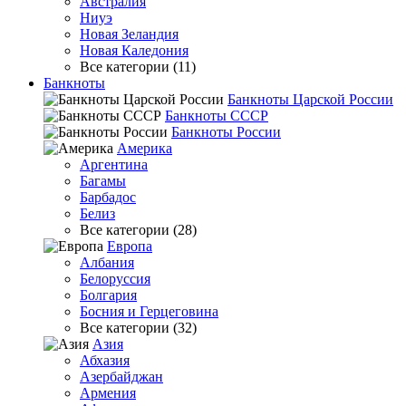
Австралия
Ниуэ
Новая Зеландия
Новая Каледония
Все категории (11)
Банкноты
Банкноты Царской России
Банкноты СССР
Банкноты России
Америка
Аргентина
Багамы
Барбадос
Белиз
Все категории (28)
Европа
Албания
Белоруссия
Болгария
Босния и Герцеговина
Все категории (32)
Азия
Абхазия
Азербайджан
Армения