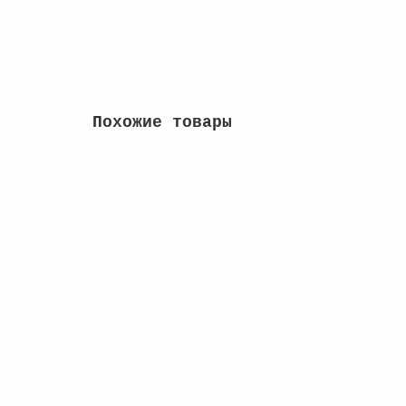
Сообщить о поступлении
Похожие товары
Доминикана 5 песо (2002 - 2016 гг.)
2
60 руб
Купить