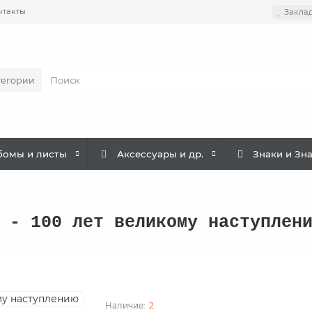
нтакты
Закла
тегории
бомы и листы
Аксессуары и др.
Знаки и Зн
 - 100 лет великому наступлен
2