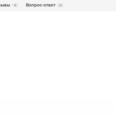
зывы
Вопрос-ответ
0
0