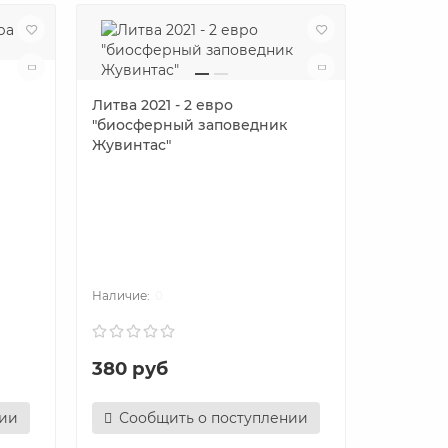
Литва 2021 - 2 евро
"биосферный заповедник
Жувинтас"
Альбом 
юбилейны
0
380 руб
3650 р
нии
Сообщить о поступлении