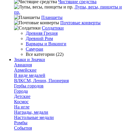
Чистящие средства
Лупы, весы, пинцеты и
пр.
Планшеты
Почтовые конверты
Солдатики
Древняя Греция
Древний Рим
Варвары и Викинги
Самураи
Все категории (22)
Знаки и Значки
Авиация
Армейские
В виде медалей
ВЛКСМ, Ленин, Пионерия
Гербы городов
Города
Детские
Космос
На игле
Награды, медали
Настольные медали
Ромбы
События