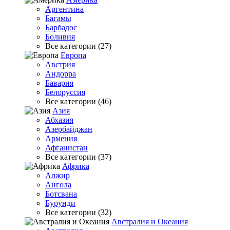
Аргентина
Багамы
Барбадос
Боливия
Все категории (27)
Европа
Австрия
Андорра
Бавария
Белоруссия
Все категории (46)
Азия
Абхазия
Азербайджан
Армения
Афганистан
Все категории (37)
Африка
Алжир
Ангола
Ботсвана
Бурунди
Все категории (32)
Австралия и Океания