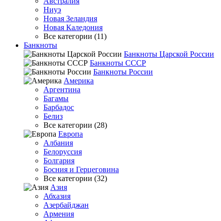
Австралия
Ниуэ
Новая Зеландия
Новая Каледония
Все категории (11)
Банкноты
Банкноты Царской России
Банкноты СССР
Банкноты России
Америка
Аргентина
Багамы
Барбадос
Белиз
Все категории (28)
Европа
Албания
Белоруссия
Болгария
Босния и Герцеговина
Все категории (32)
Азия
Абхазия
Азербайджан
Армения