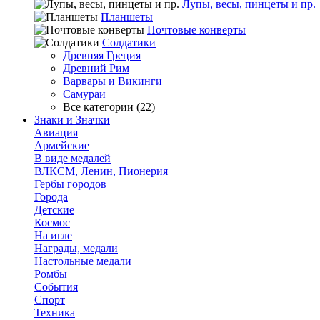
Лупы, весы, пинцеты и пр.
Планшеты
Почтовые конверты
Солдатики
Древняя Греция
Древний Рим
Варвары и Викинги
Самураи
Все категории (22)
Знаки и Значки
Авиация
Армейские
В виде медалей
ВЛКСМ, Ленин, Пионерия
Гербы городов
Города
Детские
Космос
На игле
Награды, медали
Настольные медали
Ромбы
События
Спорт
Техника