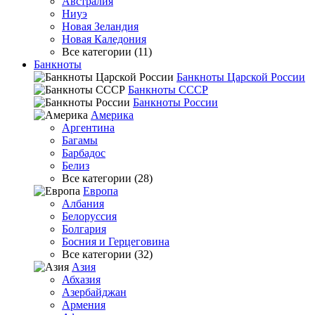
Австралия
Ниуэ
Новая Зеландия
Новая Каледония
Все категории (11)
Банкноты
Банкноты Царской России
Банкноты СССР
Банкноты России
Америка
Аргентина
Багамы
Барбадос
Белиз
Все категории (28)
Европа
Албания
Белоруссия
Болгария
Босния и Герцеговина
Все категории (32)
Азия
Абхазия
Азербайджан
Армения