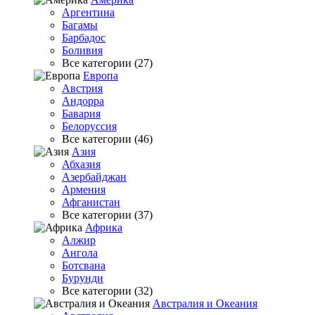
Аргентина
Багамы
Барбадос
Боливия
Все категории (27)
Европа
Австрия
Андорра
Бавария
Белоруссия
Все категории (46)
Азия
Абхазия
Азербайджан
Армения
Афганистан
Все категории (37)
Африка
Алжир
Ангола
Ботсвана
Бурунди
Все категории (32)
Австралия и Океания