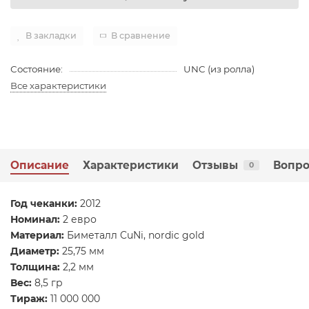
В закладки
В сравнение
Состояние:
UNC (из ролла)
Все характеристики
Описание
Характеристики
Отзывы
Вопро
0
​Год чеканки:
2012
Номинал:
2 евро
Материал:
Биметалл CuNi, nordic gold
Диаметр:
25,75 мм
Толщина:
2,2 мм
Вес:
8,5 гр
Тираж:
11 000 000