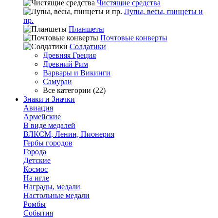
Чистящие средства
Лупы, весы, пинцеты и
пр.
Планшеты
Почтовые конверты
Солдатики
Древняя Греция
Древний Рим
Варвары и Викинги
Самураи
Все категории (22)
Знаки и Значки
Авиация
Армейские
В виде медалей
ВЛКСМ, Ленин, Пионерия
Гербы городов
Города
Детские
Космос
На игле
Награды, медали
Настольные медали
Ромбы
События