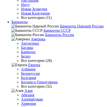
Австралия
Ниуэ
Новая Зеландия
Новая Каледония
Все категории (11)
Банкноты
Банкноты Царской России
Банкноты СССР
Банкноты России
Америка
Аргентина
Багамы
Барбадос
Белиз
Все категории (28)
Европа
Албания
Белоруссия
Болгария
Босния и Герцеговина
Все категории (32)
Азия
Абхазия
Азербайджан
Армения