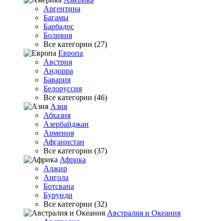
Аргентина
Багамы
Барбадос
Боливия
Все категории (27)
Европа
Австрия
Андорра
Бавария
Белоруссия
Все категории (46)
Азия
Абхазия
Азербайджан
Армения
Афганистан
Все категории (37)
Африка
Алжир
Ангола
Ботсвана
Бурунди
Все категории (32)
Австралия и Океания