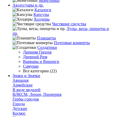
Монетники
Аксессуары и др.
Каталоги
Капсулы
Холдеры
Чистящие средства
Лупы, весы, пинцеты и
пр.
Планшеты
Почтовые конверты
Солдатики
Древняя Греция
Древний Рим
Варвары и Викинги
Самураи
Все категории (22)
Знаки и Значки
Авиация
Армейские
В виде медалей
ВЛКСМ, Ленин, Пионерия
Гербы городов
Города
Детские
Космос