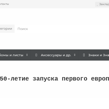
нтакты
Закла
тегории
бомы и листы
Аксессуары и др.
Знаки и Зн
50-летие запуска первого евро