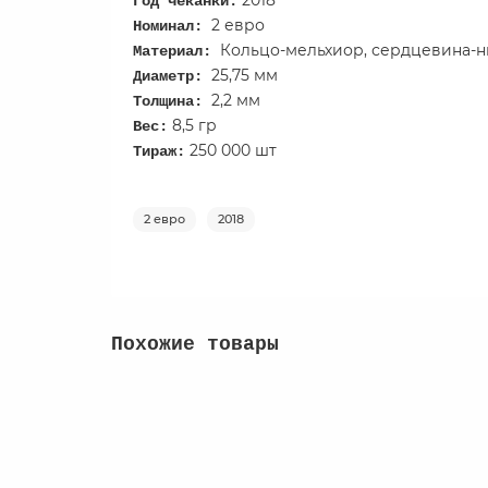
2018
​Год чеканки:
2 евро
Номинал:
Кольцо-мельхиор, сердцевина-н
Материал:
25,75 мм
Диаметр:
2,2 мм
Толщина:
8,5 гр
Вес:
250 000 шт
Тираж:
2 евро
2018
Похожие товары
Венгрия 50 форинтов 2017 - Чемпионат мира