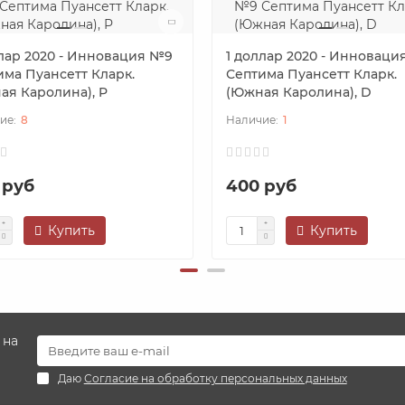
ллар 2020 - Инновация №9
1 доллар 2020 - Инноваци
има Пуансетт Кларк.
Септима Пуансетт Кларк.
ая Каролина), P
(Южная Каролина), D
8
1
 руб
400 руб
Купить
Купить
 на
Даю
Согласие на обработку персональных данных