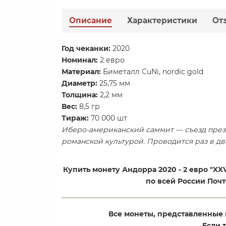
Описание
Характеристики
От
​Год чеканки:
2020
Номинал:
2 евро
Материал:
Биметалл CuNi, nordic gold
Диаметр:
25,75 мм
Толщина:
2,2 мм
Вес:
8,5 гр
Тираж:
70 000 шт
Иберо-американский саммит — съезд презид
романской культурой. Проводится раз в два 
Купить монету Андорра 2020 - 2 евро "X
по всей России Поч
Все монеты, представленные 
Если 