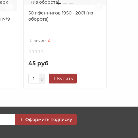
50 пфеннигов 1950 - 2001 (из
я №9
оборота)
3 рубля 1
Сталинг
4
45 руб
950 ру
Купить
Оформить подписку