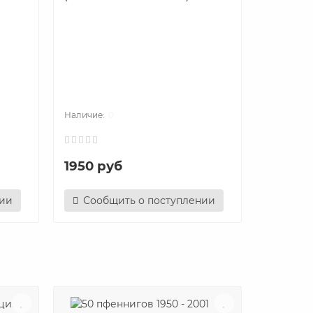
Люксембу
лет бра
Марии Т
герцого
из 2-х м
0
1950 руб
1950 р
нии
Сообщить о поступлении
Сооб