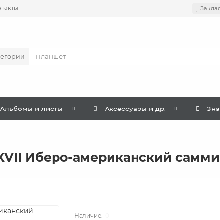
нтакты
Закла
тегории
Альбомы и листы
Аксессуары и др.
Зна
XXVII Иберо-американский самми
0