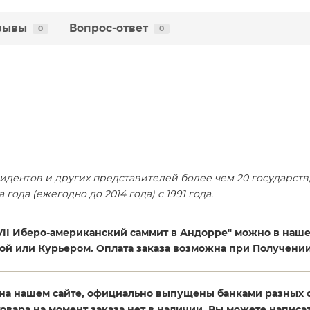
зывы
Вопрос-ответ
0
0
ентов и других представителей более чем 20 государств, 
года (ежегодно до 2014 года) с 1991 года.
XVII Иберо-американский саммит в Андорре" можно в наш
той или Курьером. Оплата заказа возможна при Получении
на нашем сайте, официально выпущены банками разных 
товара на момент заказа нет в наличии, Вы можете написат