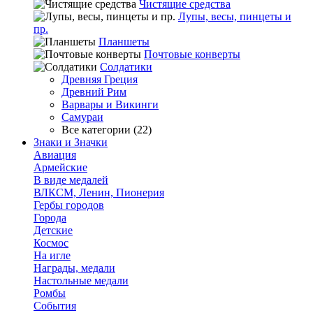
Чистящие средства
Лупы, весы, пинцеты и
пр.
Планшеты
Почтовые конверты
Солдатики
Древняя Греция
Древний Рим
Варвары и Викинги
Самураи
Все категории (22)
Знаки и Значки
Авиация
Армейские
В виде медалей
ВЛКСМ, Ленин, Пионерия
Гербы городов
Города
Детские
Космос
На игле
Награды, медали
Настольные медали
Ромбы
События