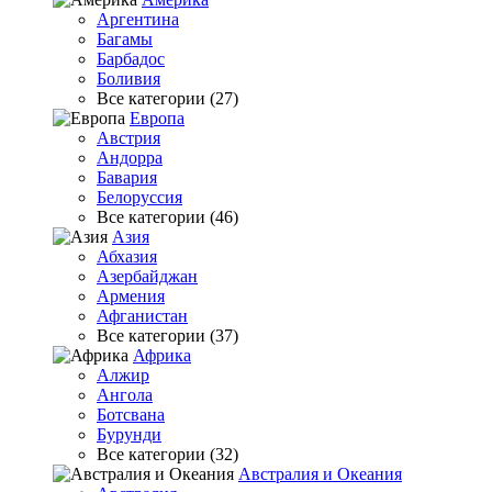
Аргентина
Багамы
Барбадос
Боливия
Все категории (27)
Европа
Австрия
Андорра
Бавария
Белоруссия
Все категории (46)
Азия
Абхазия
Азербайджан
Армения
Афганистан
Все категории (37)
Африка
Алжир
Ангола
Ботсвана
Бурунди
Все категории (32)
Австралия и Океания