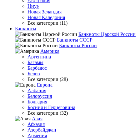
Австралия
Ниуэ
Новая Зеландия
Новая Каледония
Все категории (11)
Банкноты
Банкноты Царской России
Банкноты СССР
Банкноты России
Америка
Аргентина
Багамы
Барбадос
Белиз
Все категории (28)
Европа
Албания
Белоруссия
Болгария
Босния и Герцеговина
Все категории (32)
Азия
Абхазия
Азербайджан
Армения