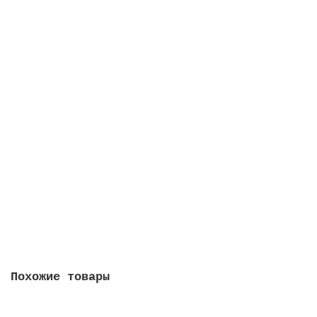
Сообщить о поступлении
Египет 2020 - Набор из 5-ти юбилейных монет 2020-
2022 года
0
600 руб
Сообщить о поступлении
Похожие товары