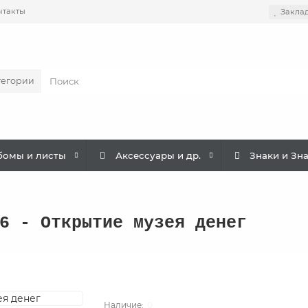
нтакты
Закла
тегории
бомы и листы
Аксессуары и др.
Знаки и Зн
6 - Открытие музея денег
0