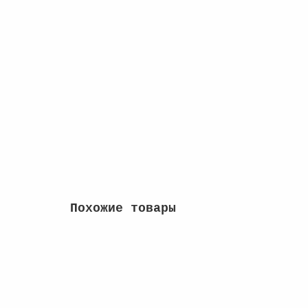
Бельгия 2024 - 2,5 евро "Пчела"
0
1280 руб
Сообщить о поступлении
Похожие товары
25 центов 2016 - 33-й парк. Харперс Ферри, D
2