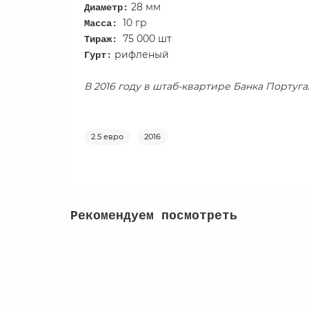
28 мм
Диаметр:
10
гр
Масса:
75 000 шт
Тираж:
рифленый
Гурт:
В 2016 году в штаб-квартире Банка Португ
2.5 евро
2016
Рекомендуем посмотреть
Бельгия 2023 - 2,5 евро "Велосипед в Бельги