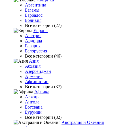
Аргентина
Багамы
Барбадос
Боливия
Все категории (27)
Европа
Австрия
Андорра
Бавария
Белоруссия
Все категории (46)
Азия
Абхазия
Азербайджан
Армения
Афганистан
Все категории (37)
Африка
Алжир
Ангола
Ботсвана
Бурунди
Все категории (32)
Австралия и Океания