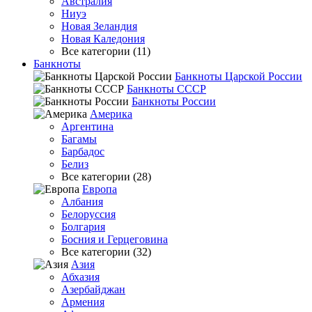
Австралия
Ниуэ
Новая Зеландия
Новая Каледония
Все категории (11)
Банкноты
Банкноты Царской России
Банкноты СССР
Банкноты России
Америка
Аргентина
Багамы
Барбадос
Белиз
Все категории (28)
Европа
Албания
Белоруссия
Болгария
Босния и Герцеговина
Все категории (32)
Азия
Абхазия
Азербайджан
Армения