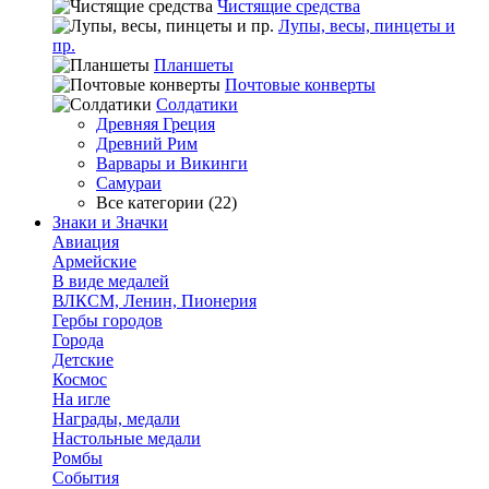
Чистящие средства
Лупы, весы, пинцеты и
пр.
Планшеты
Почтовые конверты
Солдатики
Древняя Греция
Древний Рим
Варвары и Викинги
Самураи
Все категории (22)
Знаки и Значки
Авиация
Армейские
В виде медалей
ВЛКСМ, Ленин, Пионерия
Гербы городов
Города
Детские
Космос
На игле
Награды, медали
Настольные медали
Ромбы
События