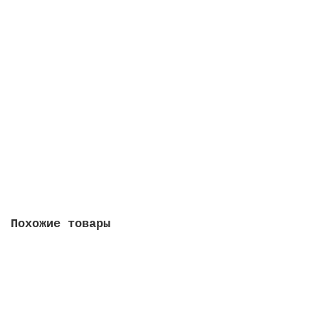
5 червонцев 2026 - Исчезнувшие животные. Стегозавр.
ММД. ГОЗНАК
0
1250 руб
Сообщить о поступлении
Похожие товары