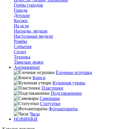
Гербы городов
Города
Детские
Космос
На игле
Награды, медали
Настольные медали
Ромбы
События
Спорт
Техника
Тяжелые знаки
Антиквариат
Ёлочные игрушки
Книги
Кухонная утварь
Пластинки
Подстаканники
Самовары
Статуэтки
Фотоаппараты
Часы
НОВИНКИ
Каталог товаров