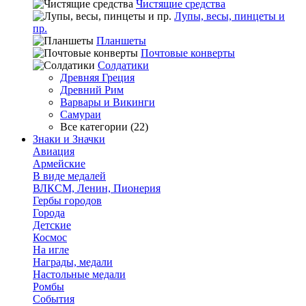
Чистящие средства
Лупы, весы, пинцеты и
пр.
Планшеты
Почтовые конверты
Солдатики
Древняя Греция
Древний Рим
Варвары и Викинги
Самураи
Все категории (22)
Знаки и Значки
Авиация
Армейские
В виде медалей
ВЛКСМ, Ленин, Пионерия
Гербы городов
Города
Детские
Космос
На игле
Награды, медали
Настольные медали
Ромбы
События