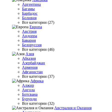
Аргентина
Багамы
Барбадос
Боливия
Все категории (27)
Европа
Австрия
Андорра
Бавария
Белоруссия
Все категории (46)
Азия
Абхазия
Азербайджан
Армения
Афганистан
Все категории (37)
Африка
Алжир
Ангола
Ботсвана
Бурунди
Все категории (32)
Австралия и Океания