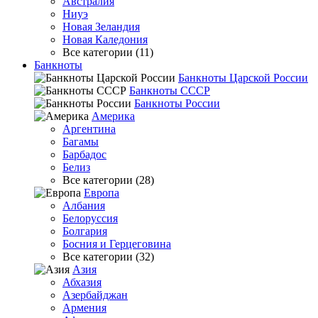
Австралия
Ниуэ
Новая Зеландия
Новая Каледония
Все категории (11)
Банкноты
Банкноты Царской России
Банкноты СССР
Банкноты России
Америка
Аргентина
Багамы
Барбадос
Белиз
Все категории (28)
Европа
Албания
Белоруссия
Болгария
Босния и Герцеговина
Все категории (32)
Азия
Абхазия
Азербайджан
Армения