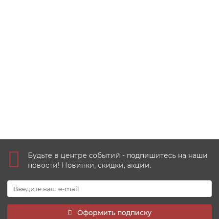
25 центов 2017 - 38-й парк. Озарк, P
1
90 руб
Купить
Будьте в центре событий - подпишитесь на наши
новости! Новинки, скидки, акции.
Оформить подписку