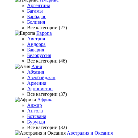
Аргентина
Багамы
Барбадос
Боливия
Все категории (27)
Европа
Австрия
Андорра
Бавария
Белоруссия
Все категории (46)
Азия
Абхазия
Азербайджан
Армения
Афганистан
Все категории (37)
Африка
Алжир
Ангола
Ботсвана
Бурунди
Все категории (32)
Австралия и Океания