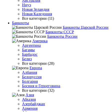
Австралия
Ниуэ
Новая Зеландия
Новая Каледония
Все категории (11)
Банкноты
Банкноты Царской России
Банкноты СССР
Банкноты России
Америка
Аргентина
Багамы
Барбадос
Белиз
Все категории (28)
Европа
Албания
Белоруссия
Болгария
Босния и Герцеговина
Все категории (32)
Азия
Абхазия
Азербайджан
Армения