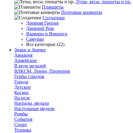
Лупы, весы, пинцеты и пр.
Планшеты
Почтовые конверты
Солдатики
Древняя Греция
Древний Рим
Варвары и Викинги
Самураи
Все категории (22)
Знаки и Значки
Авиация
Армейские
В виде медалей
ВЛКСМ, Ленин, Пионерия
Гербы городов
Города
Детские
Космос
На игле
Награды, медали
Настольные медали
Ромбы
События
Спорт
Техника