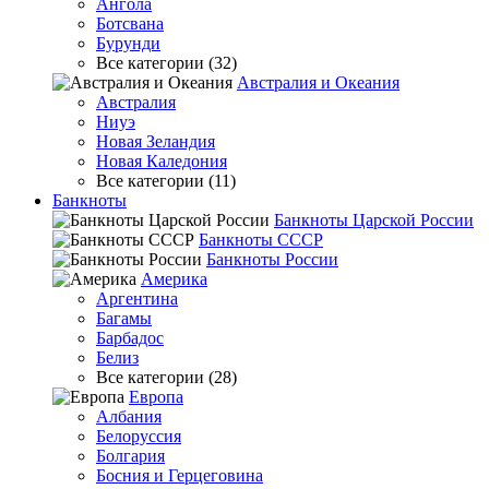
Ангола
Ботсвана
Бурунди
Все категории (32)
Австралия и Океания
Австралия
Ниуэ
Новая Зеландия
Новая Каледония
Все категории (11)
Банкноты
Банкноты Царской России
Банкноты СССР
Банкноты России
Америка
Аргентина
Багамы
Барбадос
Белиз
Все категории (28)
Европа
Албания
Белоруссия
Болгария
Босния и Герцеговина