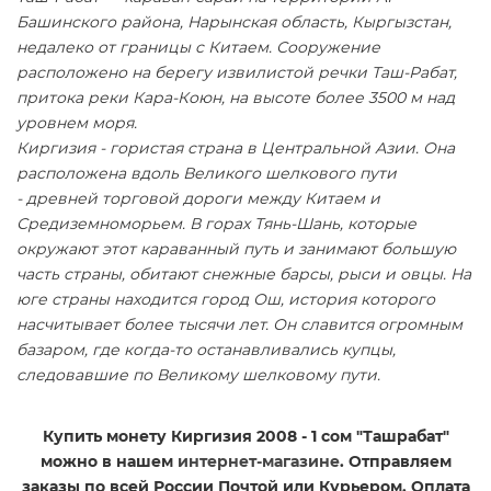
Башинского района, Нарынская область, Кыргызстан,
недалеко от границы с Китаем. Сооружение
расположено на берегу извилистой речки Таш-Рабат,
притока реки Кара-Коюн, на высоте более 3500 м над
уровнем моря.
Киргизия - гористая страна в Центральной Азии. Она
расположена вдоль Великого шелкового пути
- древней торговой дороги между Китаем и
Средиземноморьем. В горах Тянь-Шань, которые
окружают этот караванный путь и занимают большую
часть страны, обитают снежные барсы, рыси и овцы. На
юге страны находится город Ош, история которого
насчитывает более тысячи лет. Он славится огромным
базаром, где когда-то останавливались купцы,
следовавшие по Великому шелковому пути.
Купить монету Киргизия 2008 - 1 сом "Ташрабат"
можно в нашем
интернет-магазине
. Отправляем
заказы по всей России Почтой или Курьером. Оплата