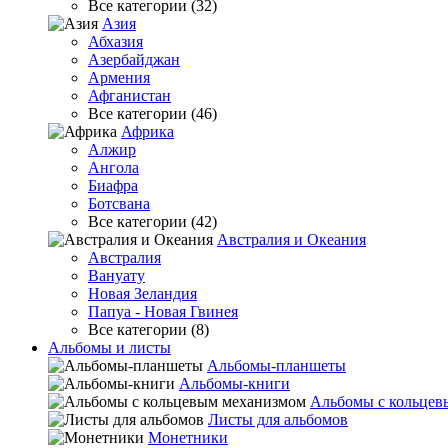
Все категории (32)
Азия
Абхазия
Азербайджан
Армения
Афганистан
Все категории (46)
Африка
Алжир
Ангола
Биафра
Ботсвана
Все категории (42)
Австралия и Океания
Австралия
Вануату
Новая Зеландия
Папуа - Новая Гвинея
Все категории (8)
Альбомы и листы
Альбомы-планшеты
Альбомы-книги
Альбомы с кольцев
Листы для альбомов
Монетники