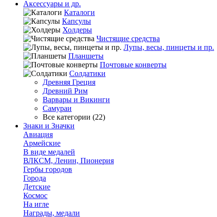
Аксессуары и др.
Каталоги
Капсулы
Холдеры
Чистящие средства
Лупы, весы, пинцеты и пр.
Планшеты
Почтовые конверты
Солдатики
Древняя Греция
Древний Рим
Варвары и Викинги
Самураи
Все категории (22)
Знаки и Значки
Авиация
Армейские
В виде медалей
ВЛКСМ, Ленин, Пионерия
Гербы городов
Города
Детские
Космос
На игле
Награды, медали