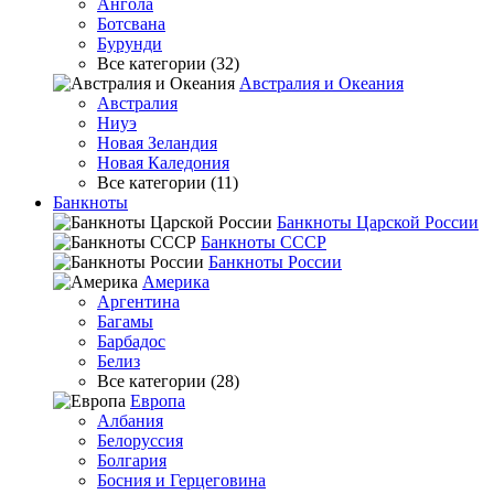
Ангола
Ботсвана
Бурунди
Все категории (32)
Австралия и Океания
Австралия
Ниуэ
Новая Зеландия
Новая Каледония
Все категории (11)
Банкноты
Банкноты Царской России
Банкноты СССР
Банкноты России
Америка
Аргентина
Багамы
Барбадос
Белиз
Все категории (28)
Европа
Албания
Белоруссия
Болгария
Босния и Герцеговина