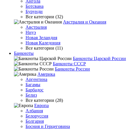
Ангола
Ботсвана
Бурунди
Все категории (32)
Австралия и Океания
Австралия
Ниуэ
Новая Зеландия
Новая Каледония
Все категории (11)
Банкноты
Банкноты Царской России
Банкноты СССР
Банкноты России
Америка
Аргентина
Багамы
Барбадос
Белиз
Все категории (28)
Европа
Албания
Белоруссия
Болгария
Босния и Герцеговина