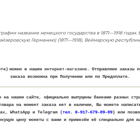
рафии название немецкого государства в 1871—1918 годах.
йзеровскую Германию) (1871—1918), Веймарскую республику
ота)
можно в нашем
интернет-магазине
. Отправляем заказы п
заказа возможна при Получении или по Предоплате.
е на нашем сайте, официально выпущены банками разных ст
товара на момент заказа нет в наличии, Вы можете написат
ax, WhatsApp и Telegram (
тел. 8-917-679-09-09
) или позво
текущую цену монеты с вами и привезём её специально для в