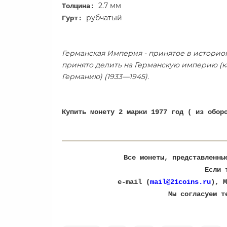
2.7 мм
Толщина:
рубчатый
Гурт:
Германская Империя - принятое в историог
принято делить на Германскую империю (ка
Германию) (1933—1945).
Купить монету 2 марки 1977 год ( из обор
Все монеты, представленны
Если 
e-mail (
mail@21coins.ru
), M
​Мы согласуем 