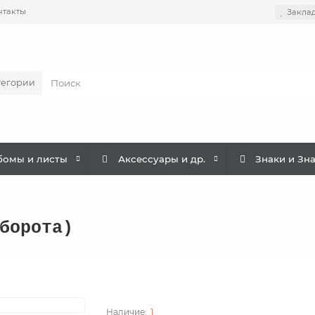
нтакты
Закла
тегории
бомы и листы
Аксессуары и др.
Знаки и Зн
борота)
1