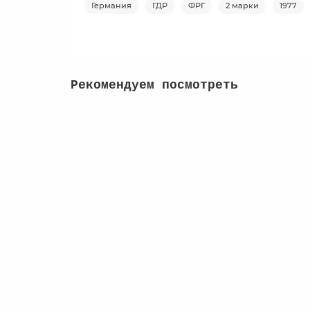
Германия
ГДР
ФРГ
2 марки
1977
Рекомендуем посмотреть
Альбом для памятных и регулярных монет 
1