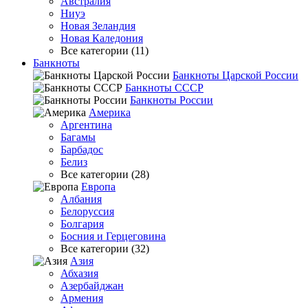
Австралия
Ниуэ
Новая Зеландия
Новая Каледония
Все категории (11)
Банкноты
Банкноты Царской России
Банкноты СССР
Банкноты России
Америка
Аргентина
Багамы
Барбадос
Белиз
Все категории (28)
Европа
Албания
Белоруссия
Болгария
Босния и Герцеговина
Все категории (32)
Азия
Абхазия
Азербайджан
Армения