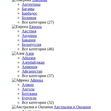
Аргентина
Багамы
Барбадос
Боливия
Все категории (27)
Европа
Австрия
Андорра
Бавария
Белоруссия
Все категории (46)
Азия
Абхазия
Азербайджан
Армения
Афганистан
Все категории (37)
Африка
Алжир
Ангола
Ботсвана
Бурунди
Все категории (32)
Австралия и Океания