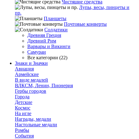
Чистящие средства
Лупы, весы, пинцеты и
пр.
Планшеты
Почтовые конверты
Солдатики
Древняя Греция
Древний Рим
Варвары и Викинги
Самураи
Все категории (22)
Знаки и Значки
Авиация
Армейские
В виде медалей
ВЛКСМ, Ленин, Пионерия
Гербы городов
Города
Детские
Космос
На игле
Награды, медали
Настольные медали
Ромбы
События