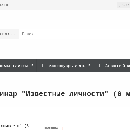
акты
Закл
атегории
бомы и листы
Аксессуары и др.
Знаки и Зн
инар "Известные личности" (6 
1