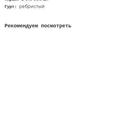
ребристый
Гурт:
Рекомендуем посмотреть
50 злотых 1980 - Казимир I. Восстановитель
0
130 руб
Сообщить о поступлении