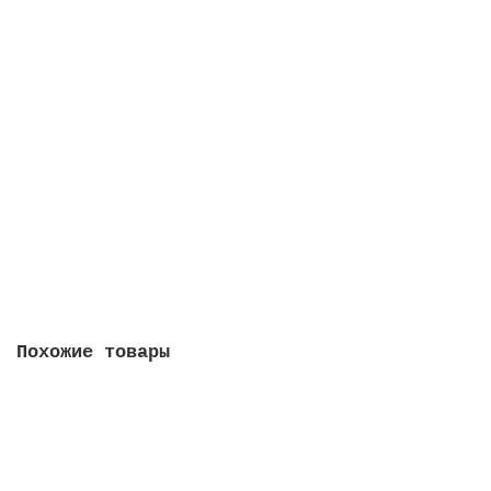
Польша 50 грошей 1923 (из оборота)
0
90 руб
Сообщить о поступлении
Похожие товары
5 злотых 2014 - Королевский замок в Варшаве