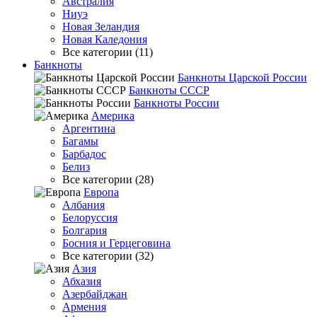
Австралия
Ниуэ
Новая Зеландия
Новая Каледония
Все категории (11)
Банкноты
Банкноты Царской России
Банкноты СССР
Банкноты России
Америка
Аргентина
Багамы
Барбадос
Белиз
Все категории (28)
Европа
Албания
Белоруссия
Болгария
Босния и Герцеговина
Все категории (32)
Азия
Абхазия
Азербайджан
Армения