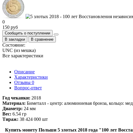
0
150 руб
Сообщить о поступлении
В закладки
В сравнение
Состояние:
UNC (из мешка)
Все характеристики
Описание
Характеристики
Отзывы
0
Вопрос-ответ
Год чеканки:
2018
Материал:
Биметалл - центр: алюминиевая бронза, кольцо: ме
Диаметр:
24 мм
Вес:
6.54 гр
Тираж:
38 424 000 шт
Купить монету Польши 5 злотых 2018 года "100 лет Восс