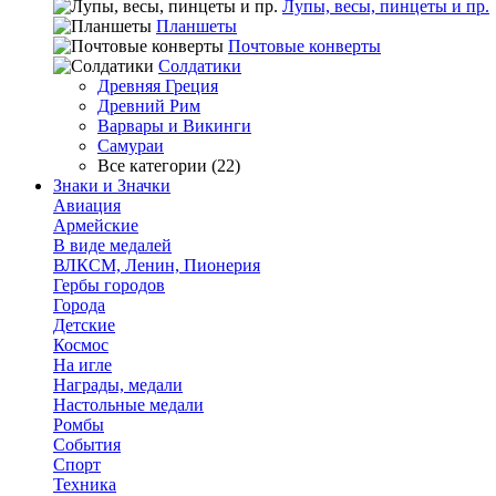
Лупы, весы, пинцеты и пр.
Планшеты
Почтовые конверты
Солдатики
Древняя Греция
Древний Рим
Варвары и Викинги
Самураи
Все категории (22)
Знаки и Значки
Авиация
Армейские
В виде медалей
ВЛКСМ, Ленин, Пионерия
Гербы городов
Города
Детские
Космос
На игле
Награды, медали
Настольные медали
Ромбы
События
Спорт
Техника