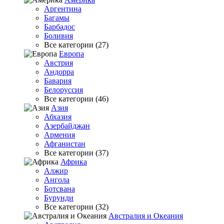
Аргентина
Багамы
Барбадос
Боливия
Все категории (27)
Европа
Австрия
Андорра
Бавария
Белоруссия
Все категории (46)
Азия
Абхазия
Азербайджан
Армения
Афганистан
Все категории (37)
Африка
Алжир
Ангола
Ботсвана
Бурунди
Все категории (32)
Австралия и Океания