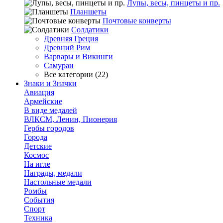
Лупы, весы, пинцеты и пр.
Планшеты
Почтовые конверты
Солдатики
Древняя Греция
Древний Рим
Варвары и Викинги
Самураи
Все категории (22)
Знаки и Значки
Авиация
Армейские
В виде медалей
ВЛКСМ, Ленин, Пионерия
Гербы городов
Города
Детские
Космос
На игле
Награды, медали
Настольные медали
Ромбы
События
Спорт
Техника