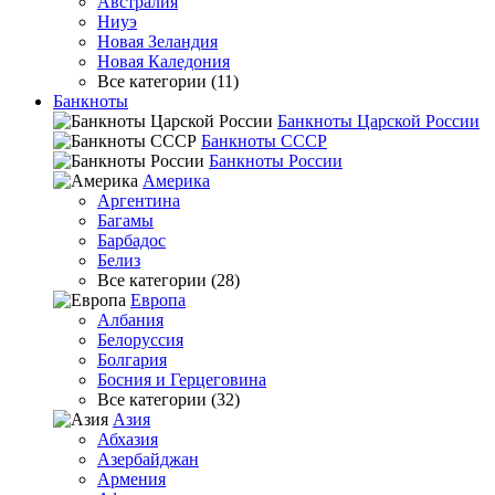
Австралия
Ниуэ
Новая Зеландия
Новая Каледония
Все категории (11)
Банкноты
Банкноты Царской России
Банкноты СССР
Банкноты России
Америка
Аргентина
Багамы
Барбадос
Белиз
Все категории (28)
Европа
Албания
Белоруссия
Болгария
Босния и Герцеговина
Все категории (32)
Азия
Абхазия
Азербайджан
Армения