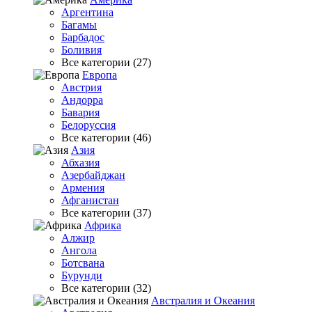
Аргентина
Багамы
Барбадос
Боливия
Все категории (27)
Европа
Австрия
Андорра
Бавария
Белоруссия
Все категории (46)
Азия
Абхазия
Азербайджан
Армения
Афганистан
Все категории (37)
Африка
Алжир
Ангола
Ботсвана
Бурунди
Все категории (32)
Австралия и Океания