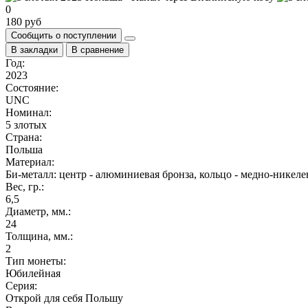
0
180 руб
Сообщить о поступлении
В закладки
В сравнение
Год:
2023
Состояние:
UNC
Номинал:
5 злотых
Страна:
Польша
Материал:
Би-металл: центр - алюминиевая бронза, кольцо - медно-никел
Вес, гр.:
6,5
Диаметр, мм.:
24
Толщина, мм.:
2
Тип монеты:
Юбилейная
Серия:
Открой для себя Польшу