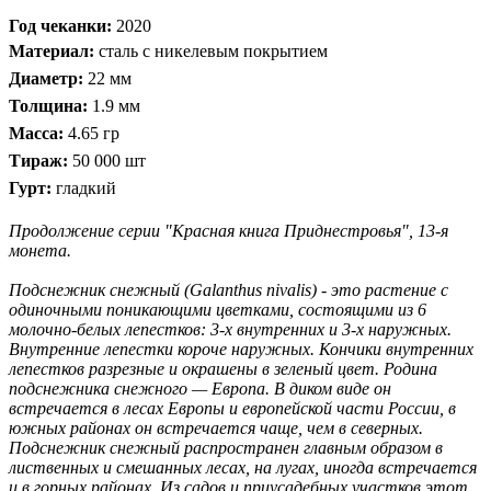
Год чеканки:
2020
Материал:
сталь с никелевым покрытием
Диаметр:
22 мм
Толщина:
1.9 мм
Масса:
4.65 гр
Тираж:
50 000 шт
Гурт:
гладкий
Продолжение серии "Красная книга Приднестровья", 13-я
монета.
Подснежник снежный (Galanthus nivalis) - это растение с
одиночными поникающими цветками, состоящими из 6
молочно-белых лепестков: 3-х внутренних и 3-х наружных.
Внутренние лепестки короче наружных. Кончики внутренних
лепестков разрезные и окрашены в зеленый цвет. Родина
подснежника снежного — Европа. В диком виде он
встречается в лесах Европы и европейской части России, в
южных районах он встречается чаще, чем в северных.
Подснежник снежный распространен главным образом в
лиственных и смешанных лесах, на лугах, иногда встречается
и в горных районах. Из садов и приусадебных участков этот